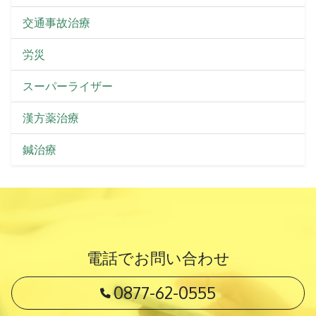
交通事故治療
労災
スーパーライザー
漢方薬治療
鍼治療
電話でお問い合わせ
電話番号
0877-62-0555